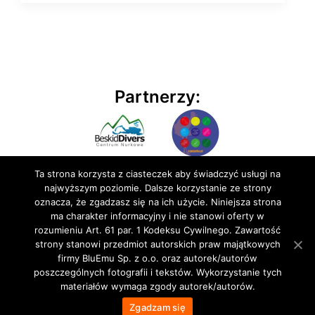
Partnerzy:
Ta strona korzysta z ciasteczek aby świadczyć usługi na
najwyższym poziomie. Dalsze korzystanie ze strony
oznacza, że zgadzasz się na ich użycie. Niniejsza strona
ma charakter informacyjny i nie stanowi oferty w
rozumieniu Art. 61 par. 1 Kodeksu Cywilnego. Zawartość
© 2020 BluEmu sp. z o.o. Wszelkie prawa zastrzeżone
strony stanowi przedmiot autorskich praw majątkowych
firmy BluEmu Sp. z o.o. oraz autorek/autorów
poszczególnych fotografii i tekstów. Wykorzystanie tych
materiałów wymaga zgody autorek/autorów.
Zgadzam się