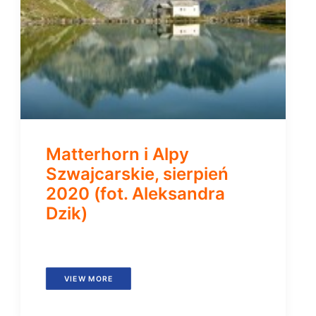
Matterhorn i Alpy
Szwajcarskie, sierpień
2020 (fot. Aleksandra
Dzik)
VIEW MORE