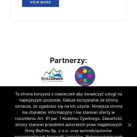
VIEW MORE
Partnerzy:
Ta strona korzysta z ciasteczek aby świadczyć usługi na
najwyższym poziomie. Dalsze korzystanie ze strony
oznacza, że zgadzasz się na ich użycie. Niniejsza strona
ma charakter informacyjny i nie stanowi oferty w
rozumieniu Art. 61 par. 1 Kodeksu Cywilnego. Zawartość
© 2020 BluEmu sp. z o.o. Wszelkie prawa zastrzeżone
strony stanowi przedmiot autorskich praw majątkowych
firmy BluEmu Sp. z o.o. oraz autorek/autorów
poszczególnych fotografii i tekstów. Wykorzystanie tych