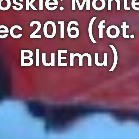
oskie: Mont
ec 2016 (fot.
BluEmu)