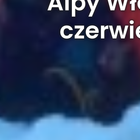
Alpy Wł
czerwi