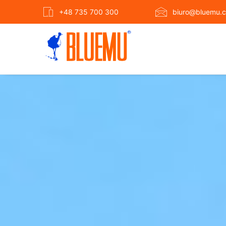
+48 735 700 300
biuro@bluemu.c