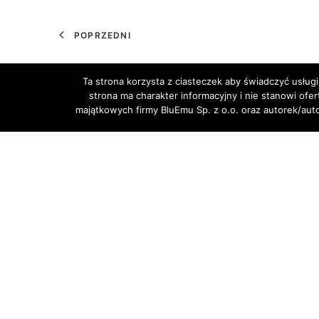
POPRZEDNI
Ta strona korzysta z ciasteczek aby świadczyć usługi
strona ma charakter informacyjny i nie stanowi ofe
majątkowych firmy BluEmu Sp. z o.o. oraz autorek/au