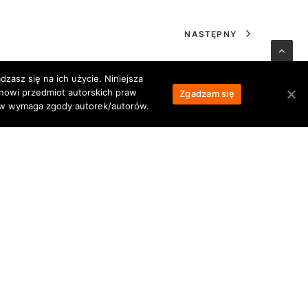
NASTĘPNY
zasz się na ich użycie. Niniejsza
anowi przedmiot autorskich praw
Zgadzam się
łów wymaga zgody autorek/autorów.