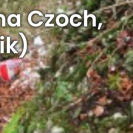
ina Czoch,
ik)