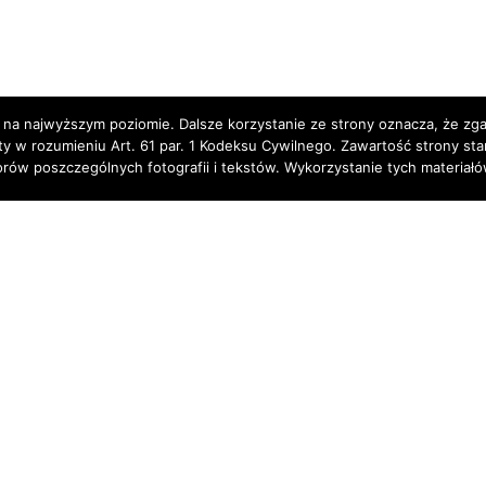
 na najwyższym poziomie. Dalsze korzystanie ze strony oznacza, że zgad
rty w rozumieniu Art. 61 par. 1 Kodeksu Cywilnego. Zawartość strony st
torów poszczególnych fotografii i tekstów. Wykorzystanie tych materia
Partnerzy: