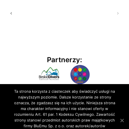
Partnerzy:
Ta strona korzysta z ciasteczek aby świadczyć usługi na
najwyższym poziomie. Dalsze korzystanie ze strony
oznacza, że zgadzasz się na ich użycie. Niniejsza strona
ma charakter informacyjny i nie stanowi oferty w
rozumieniu Art. 61 par. 1 Kodeksu Cywilnego. Zawartość
© 2020 BluEmu sp. z o.o. Wszelkie prawa zastrzeżone
strony stanowi przedmiot autorskich praw majątkowych
firmy BluEmu Sp. z o.o. oraz autorek/autorów