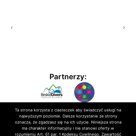
Partnerzy:
Ta strona korzysta z ciasteczek aby świadczyć usługi na
najwyższym poziomie. Dalsze korzystanie ze strony
oznacza, że zgadzasz się na ich użycie. Niniejsza strona
ma charakter informacyjny i nie stanowi oferty w
rozumieniu Art. 61 par. 1 Kodeksu Cywilnego. Zawartość