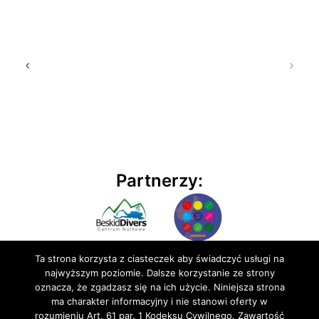
Partnerzy:
Ta strona korzysta z ciasteczek aby świadczyć usługi na
najwyższym poziomie. Dalsze korzystanie ze strony
oznacza, że zgadzasz się na ich użycie. Niniejsza strona
ma charakter informacyjny i nie stanowi oferty w
rozumieniu Art. 61 par. 1 Kodeksu Cywilnego. Zawartość