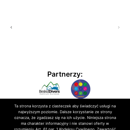
Partnerzy:
Ta strona korzysta z ciasteczek aby świadczyć usługi na
najwyższym poziomie. Dalsze korzystanie ze strony
oznacza, że zgadzasz się na ich użycie. Niniejsza strona
ma charakter informacyjny i nie stanowi oferty w
rozumieniu Art. 61 par. 1 Kodeksu Cywilnego. Zawartość