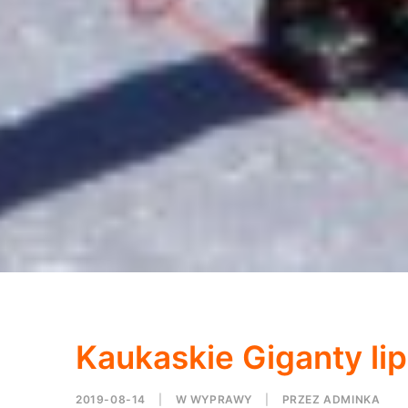
Kaukaskie Giganty lip
2019-08-14
|
W
WYPRAWY
|
PRZEZ
ADMINKA