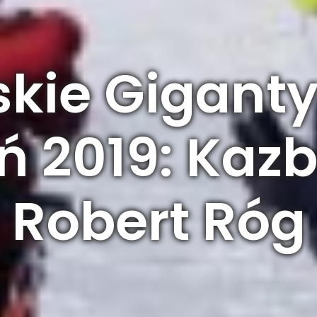
kie Giganty 
ń 2019: Kazb
Robert Róg