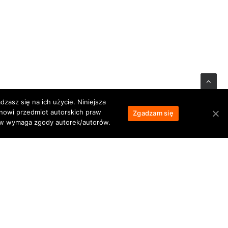
zasz się na ich użycie. Niniejsza
anowi przedmiot autorskich praw
Zgadzam się
łów wymaga zgody autorek/autorów.