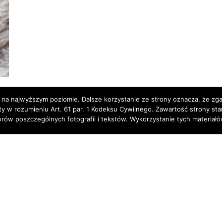
 na najwyższym poziomie. Dalsze korzystanie ze strony oznacza, że zgad
rty w rozumieniu Art. 61 par. 1 Kodeksu Cywilnego. Zawartość strony st
torów poszczególnych fotografii i tekstów. Wykorzystanie tych materia