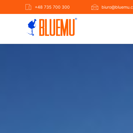
+48 735 700 300
biuro@bluemu.c