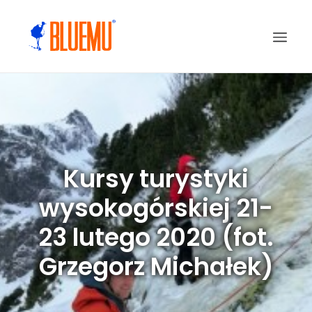
Kursy turystyki
wysokogórskiej 21-
23 lutego 2020 (fot.
Grzegorz Michałek)