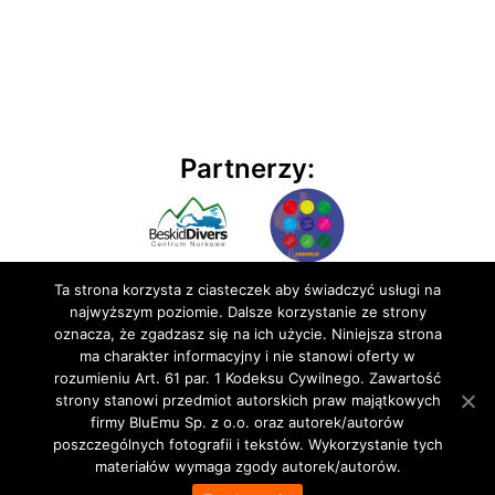
Partnerzy:
Ta strona korzysta z ciasteczek aby świadczyć usługi na
najwyższym poziomie. Dalsze korzystanie ze strony
oznacza, że zgadzasz się na ich użycie. Niniejsza strona
ma charakter informacyjny i nie stanowi oferty w
rozumieniu Art. 61 par. 1 Kodeksu Cywilnego. Zawartość
© 2020 BluEmu sp. z o.o. Wszelkie prawa zastrzeżone
strony stanowi przedmiot autorskich praw majątkowych
firmy BluEmu Sp. z o.o. oraz autorek/autorów
poszczególnych fotografii i tekstów. Wykorzystanie tych
materiałów wymaga zgody autorek/autorów.