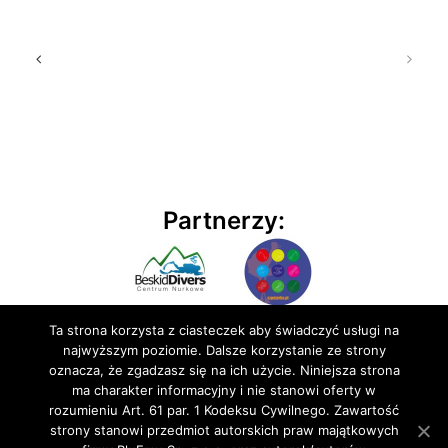
Partnerzy:
Ta strona korzysta z ciasteczek aby świadczyć usługi na
najwyższym poziomie. Dalsze korzystanie ze strony
oznacza, że zgadzasz się na ich użycie. Niniejsza strona
ma charakter informacyjny i nie stanowi oferty w
rozumieniu Art. 61 par. 1 Kodeksu Cywilnego. Zawartość
© 2020 BluEmu sp. z o.o. Wszelkie prawa zastrzeżone
strony stanowi przedmiot autorskich praw majątkowych