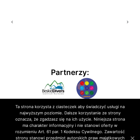
Partnerzy:
Ta strona korzysta z ciasteczek aby świadczyć usługi na
najwyższym poziomie. Dalsze korzystanie ze strony
oznacza, że zgadzasz się na ich użycie. Niniejsza strona
ma charakter informacyjny i nie stanowi oferty w
rozumieniu Art. 61 par. 1 Kodeksu Cywilnego. Zawartość
© 2020 BluEmu sp. z o.o. Wszelkie prawa zastrzeżone
strony stanowi przedmiot autorskich praw majątkowych