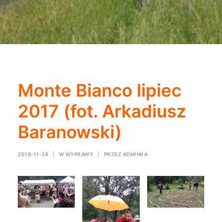
Monte Bianco lipiec
2017 (fot. Arkadiusz
Baranowski)
2018-11-28
|
W
WYPRAWY
|
PRZEZ
ADMINKA