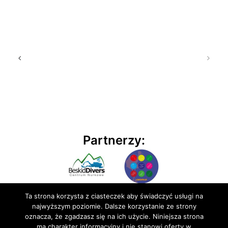
Partnerzy:
Ta strona korzysta z ciasteczek aby świadczyć usługi na
najwyższym poziomie. Dalsze korzystanie ze strony
oznacza, że zgadzasz się na ich użycie. Niniejsza strona
ma charakter informacyjny i nie stanowi oferty w