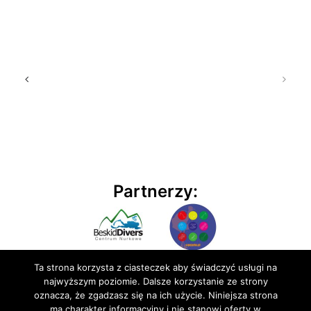
Partnerzy:
Ta strona korzysta z ciasteczek aby świadczyć usługi na
najwyższym poziomie. Dalsze korzystanie ze strony
oznacza, że zgadzasz się na ich użycie. Niniejsza strona
ma charakter informacyjny i nie stanowi oferty w