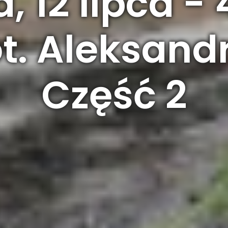
, 12 lipca -
ot. Aleksandr
Część 2