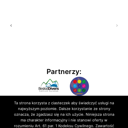
Partnerzy:
Ta strona korzysta z ciasteczek aby świadczyć usługi na
najwyższym poziomie. Dalsze korzystanie ze strony
oznacza, że zgadzasz się na ich użycie. Niniejsza strona
ma charakter informacyjny i nie stanowi oferty w
rozumieniu Art. 61 par. 1 Kodeksu Cywilnego. Zawartość