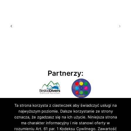
Partnerzy:
Ta strona korzysta z ciasteczek aby świadczyć usługi na
najwyższym poziomie. Dalsze korzystanie ze strony
oznacza, że zgadzasz się na ich użycie. Niniejsza strona
ma charakter informacyjny i nie stanowi oferty w
rozumieniu Art. 61 par. 1 Kodeksu Cywilnego. Zawartość