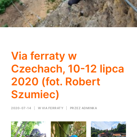
Via ferraty w
Czechach, 10-12 lipca
2020 (fot. Robert
Szumiec)
2020-07-14
|
W
VIA FERRATY
|
PRZEZ
ADMINKA