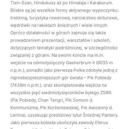
Tien-Szan, Hindukusz aż po Himalaje i Karakorum.
Bliskie są jej wszelkie formy aktywnego wypoczynku:
trekking, turystyka rowerowa, narciarstwo skiturowe,
wędrówki na rakietach śnieżnych i wiele innych.
Oprócz działalności w górach zajmuje się także
prowadzeniem prezentacji, warsztatów i szkoleń,
dotyczących tematyki podróżniczej, w szczególności
związanej z górami. Na swoim koncie ma m.in.
wejście na ośmiotysięczny Gasherbrum II (8035 m
n.p.m.), ponadto jako pierwsza Polka zdobyła jedną z
najniebezpieczniejszych gór świata – Pik Pobiedy
(7439m n.p.m.). oraz skompletowała wejścia na
wszystkie pięć siedmiotysięczników byłego ZSRR
(Pik Pobiedy, Chan Tengri, Pik Somoni d.
Kommunizma, Pik Korżeniewskiej, Pik Awicenny d.
Lenina), uzyskując prestiżowy tytuł Śnieżnej Pantery.
Jako pierwsza kobieta ukończyła zawody Elbrus