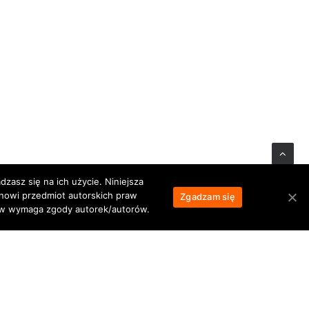
zasz się na ich użycie. Niniejsza
anowi przedmiot autorskich praw
Zgadzam się
łów wymaga zgody autorek/autorów.