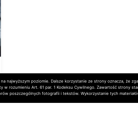
 na najwyższym poziomie. Dalsze korzystanie ze strony oznacza, że zgad
rty w rozumieniu Art. 61 par. 1 Kodeksu Cywilnego. Zawartość strony st
torów poszczególnych fotografii i tekstów. Wykorzystanie tych materia