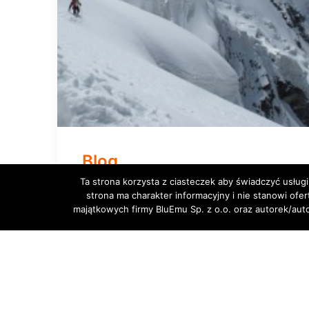
Blog
Ta strona korzysta z ciasteczek aby świadczyć usługi
strona ma charakter informacyjny i nie stanowi ofe
majątkowych firmy BluEmu Sp. z o.o. oraz autorek/au
VIEW MORE