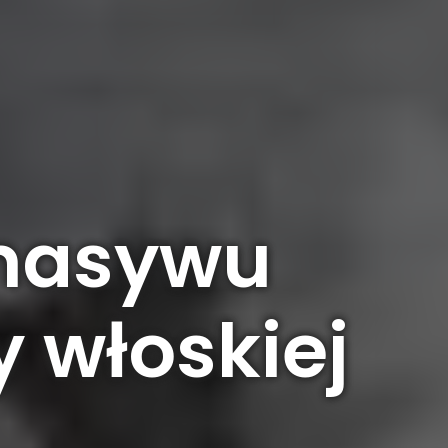
 masywu
 włoskiej