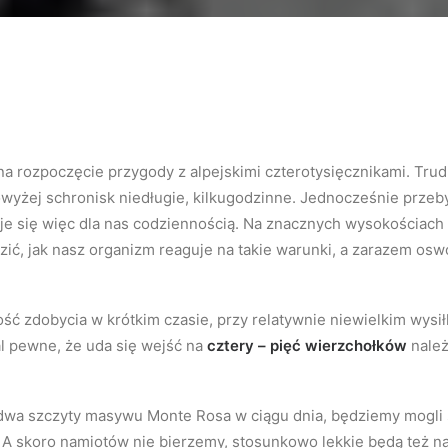
na rozpoczęcie przygody z alpejskimi czterotysięcznikami. Tru
owyżej schronisk niedługie, kilkugodzinne. Jednocześnie prz
je się więc dla nas codziennością. Na znacznych wysokościach 
ć, jak nasz organizm reaguje na takie warunki, a zarazem oswoj
ć zdobycia w krótkim czasie, przy relatywnie niewielkim wysił
al pewne, że uda się wejść na
cztery – pięć wierzchołków
należ
wa szczyty masywu Monte Rosa w ciągu dnia, będziemy mogli 
 A skoro namiotów nie bierzemy, stosunkowo lekkie będą też n