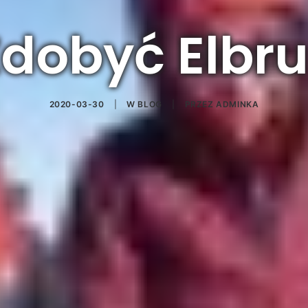
dobyć Elbr
2020-03-30
|
W
BLOG
|
PRZEZ
ADMINKA