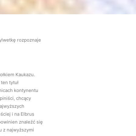
ylwetkę rozpoznaje
hołkiem Kaukazu.
ten tytuł
nicach kontynentu
piniści, chcący
najwyższych
ciej i na Elbrus
powinien znaleźć się
iu z najwyższymi