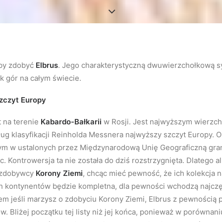
aby zdobyć
Elbrus
. Jego charakterystyczną dwuwierzchołkową s
k gór na całym świecie.
zczyt Europy
t na terenie
Kabardo-Bałkarii
w Rosji. Jest najwyższym wierzc
ług klasyfikacji Reinholda Messnera najwyższy szczyt Europy. O 
ącym w ustalonych przez Międzynarodową Unię Geograficzną gra
 Kontrowersja ta nie została do dziś rozstrzygnięta. Dlatego al
m zdobywcy
Korony Ziemi
, chcąc mieć pewność, że ich kolekcja 
h kontynentów będzie kompletna, dla pewności wchodzą najczęś
tem jeśli marzysz o zdobyciu Korony Ziemi, Elbrus z pewnością 
ów. Bliżej początku tej listy niż jej końca, ponieważ w porównan