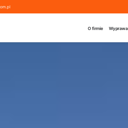
om.pl
O firmie
Wyprawa 