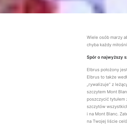
Wiele osób marzy 
chyba każdy miłośni
Spór o najwyższy s
Elbrus położony jes
Elbrus to także wed
„rywalizuje” z leż
szczytem Mont Blanc.
poszczycić tytułe
szczytów wszystkic
i na Mont Blanc. Za
na Twojej liście cel