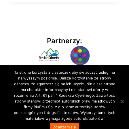
Partnerzy:
Ta strona korzysta z ciasteczek aby świadczyć usługi na
najwyższym poziomie. Dalsze korzystanie ze strony
oznacza, że zgadzasz się na ich użycie. Niniejsza strona
ma charakter informacyjny i nie stanowi oferty w
rozumieniu Art. 61 par. 1 Kodeksu Cywilnego. Zawartość
© 2020 BluEmu sp. z o.o. Wszelkie prawa zastrzeżone
strony stanowi przedmiot autorskich praw majątkowych
firmy BluEmu Sp. z o.o. oraz autorek/autorów
poszczególnych fotografii i tekstów. Wykorzystanie tych
materiałów wymaga zgody autorek/autorów.
Zgadzam się