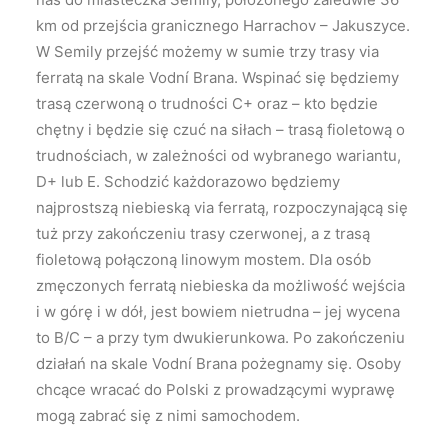
km od przejścia granicznego Harrachov – Jakuszyce.
W Semily przejść możemy w sumie trzy trasy via
ferratą na skale Vodní Brana. Wspinać się będziemy
trasą czerwoną o trudności C+ oraz – kto będzie
chętny i będzie się czuć na siłach – trasą fioletową o
trudnościach, w zależności od wybranego wariantu,
D+ lub E. Schodzić każdorazowo będziemy
najprostszą niebieską via ferratą, rozpoczynającą się
tuż przy zakończeniu trasy czerwonej, a z trasą
fioletową połączoną linowym mostem. Dla osób
zmęczonych ferratą niebieska da możliwość wejścia
i w górę i w dół, jest bowiem nietrudna – jej wycena
to B/C – a przy tym dwukierunkowa. Po zakończeniu
działań na skale Vodní Brana pożegnamy się. Osoby
chcące wracać do Polski z prowadzącymi wyprawę
mogą zabrać się z nimi samochodem.