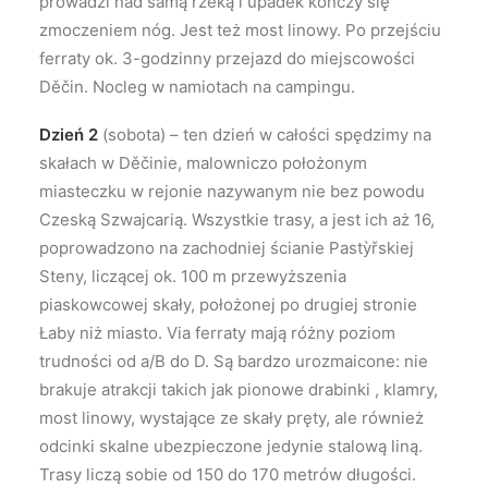
prowadzi nad samą rzeką i upadek kończy się
zmoczeniem nóg. Jest też most linowy. Po przejściu
ferraty ok. 3-godzinny przejazd do miejscowości
Děčin. Nocleg w namiotach na campingu.
Dzień 2
(sobota) – ten dzień w całości spędzimy na
skałach w Děčinie, malowniczo położonym
miasteczku w rejonie nazywanym nie bez powodu
Czeską Szwajcarią. Wszystkie trasy, a jest ich aż 16,
poprowadzono na zachodniej ścianie Pastỳřskiej
Steny, liczącej ok. 100 m przewyższenia
piaskowcowej skały, położonej po drugiej stronie
Łaby niż miasto. Via ferraty mają różny poziom
trudności od a/B do D. Są bardzo urozmaicone: nie
brakuje atrakcji takich jak pionowe drabinki , klamry,
most linowy, wystające ze skały pręty, ale również
odcinki skalne ubezpieczone jedynie stalową liną.
Trasy liczą sobie od 150 do 170 metrów długości.