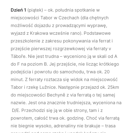
Dzień 1
(piątek) – ok. południa spotkanie w
miejscowości Tabor w Czechach (dla chętnych
możliwość dojazdu z prowadzącymi wyprawę,
wyjazd z Krakowa wcześnie rano). Podstawowe
przeszkolenie z zakresu pokonywania via ferrat i
przejście pierwszej rozgrzewkowej via ferraty v
Táboře. Nie jest trudna – wyceniono ją w skali od A
do F na poziom B. Jej przejście, nie licząc krótkiego
podejścia i powrotu do samochodu, trwa ok. 20
minut. Z ferraty roztacza się widok na miejscowość
Tabor i rzekę Lužnice. Następnie przejazd ok. 25km
do miejscowości Bechyně z via ferratą o tej samej
nazwie. Jest ona znacznie trudniejsza, wyceniona na
D/E. Przechodzi się ją w obie strony, tam i z
powrotem, całość trwa ok. godzinę. Choć via ferratą
nie biegnie wysoko, adrenaliny nie brakuje – trasa