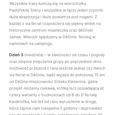
Wszystkie trasy kończą się na wierzchołku
Pastỳřskiej Steny i wszystkie je łączy jeden czynnik:
duża ekspozycja i dużo powietrza pod nogami. Z
każdej z via ferrat rozpościera się piękny widok na
historyczne centrum miasteczka oraz děčiński
zamek. Wieczór spędzamy w Děčinie. Nocleg w
namiotach na campingu.
Dzień 3
(niedziela) – w zależności od czasu i pogody
oraz stopnia zmęczenia grupy po poprzednim dniu:
możliwość przejścia z rana jeszcze jednej czy dwóch
via ferrat w Děčinie, bądź wyjazd do położonej 15 km
od Děčina miejscowości Srbska Kamenice, gdzie
przejść możemy ciekawą, krótką lecz posiadającą aż
cztery warianty o trudnościach od B do D ferratę
Kavárnička, lub też od razu wyruszenie w drogę,
która zajmie nam niespełna 2 godziny i doprowadzi
nas do miasteczka Semily, położonego zaledwie 36